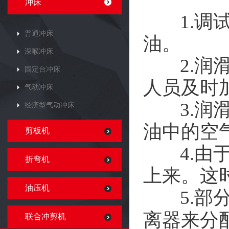
冲床
1.调试
普通冲床
油。
深喉冲床
2.润滑
固定台冲床
人员及时
气动冲床
3.润滑
经济型气动冲床
油中的空
剪板机
4.由于
折弯机
上来。这
油压机
5.部分
离器来分
联合冲剪机