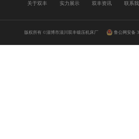
关于双丰
实力展示
双丰资讯
联系我
版权所有 ©淄博市淄川双丰锻压机床厂
鲁公网安备 370