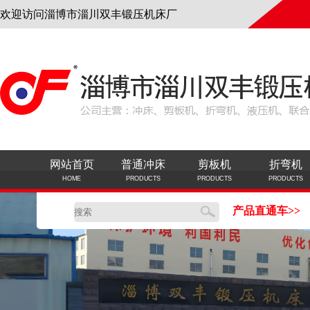
欢迎访问淄博市淄川双丰锻压机床厂
网站首页
普通冲床
剪板机
折弯机
HOME
PRODUCTS
PRODUCTS
PRODUCTS
产品直通车>>