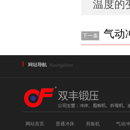
温度的
气动
下一条
网站首页
普通冲床
剪板机
气动冲